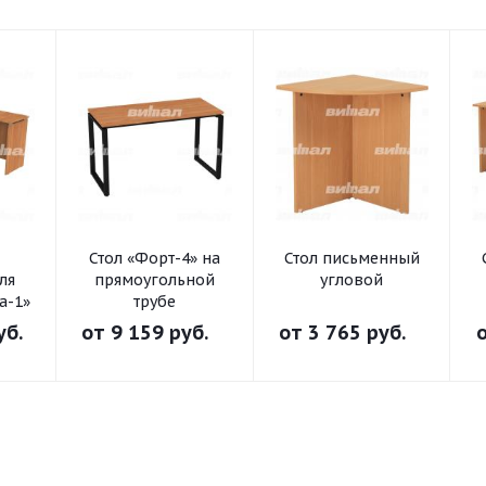
Стол «Форт-4» на
Стол письменный
ля
прямоугольной
угловой
а-1»
трубе
уб.
от
9 159 руб.
от
3 765 руб.