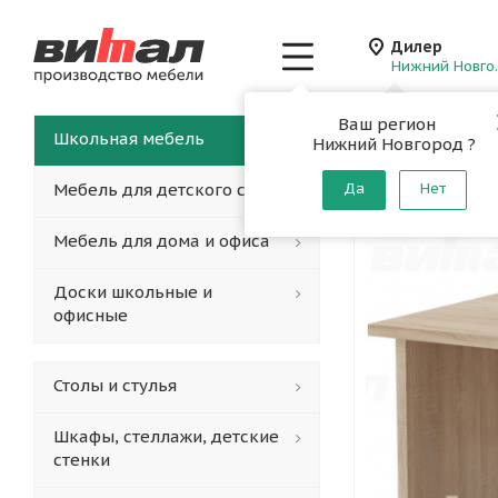
Дилер
Нижн
Ваш регион
Главная
-
Каталог
-
Школьная мебель
Нижний Новгород ?
Стол пи
Мебель для детского сада
Да
Нет
Мебель для дома и офиса
Доски школьные и
офисные
Столы и стулья
Шкафы, стеллажи, детские
стенки