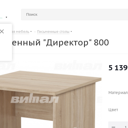
ий Новгород
Школьная мебель
-
Письменные столы
сьменный "Директор" 800
5 139
Материал
Цвет