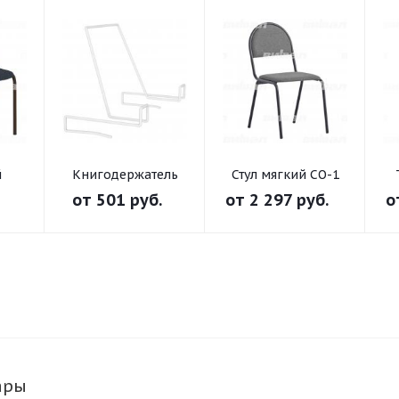
й
Книгодержатель
Стул мягкий СО-1
а
для стола
от
501 руб.
от
2 297 руб.
о
бе
ученического
ары