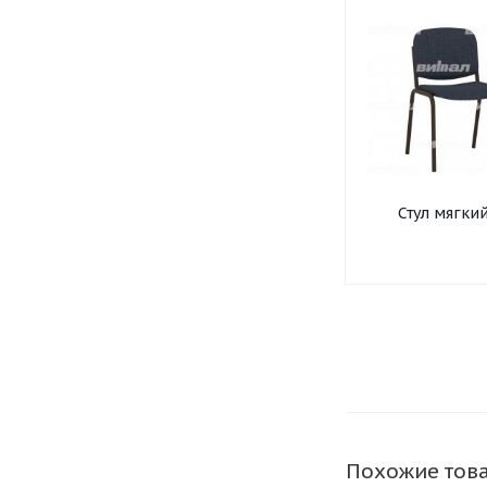
Стул мягки
офисный н
круглой тру
усиленный
Похожие тов