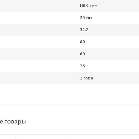
ПВХ 2мм
25 мм
32.2
80
80
75
2 года
е товары