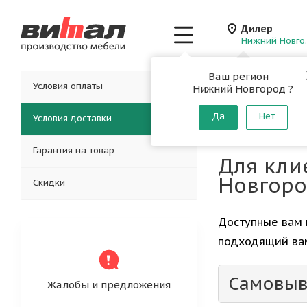
Дилер
Нижн
Ваш регион
Главная
-
Как купить
Условия оплаты
Нижний Новгород ?
Условия
Да
Нет
Условия доставки
Гарантия на товар
Для кли
Новгоро
Скидки
Доступные вам 
подходящий вам
Самовыв
Жалобы и предложения