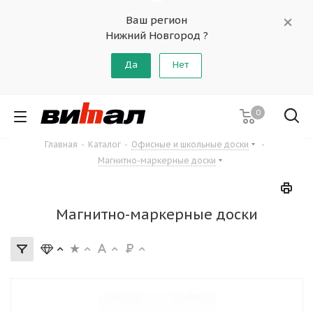
Ваш регион
Нижний Новгород ?
Да
Нет
0
Главная
-
Каталог
-
Офисные и школьные доски
-
Магнитно-маркерные доски
Магнитно-маркерные доски