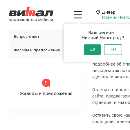
Дилер
Нижн
Ваш регион
Главная
-
Помощь
Вопрос-ответ
Нижний Новгород ?
Помощь
Да
Нет
Жалобы и предложения
Справочная инфор
подробнее об
опл
информация позво
сделать те или ин
Ответы на типовы
Жалобы и предложения
сайте, предлагаем
странице, и мы о
Оставить свою жа
сообщения внимат