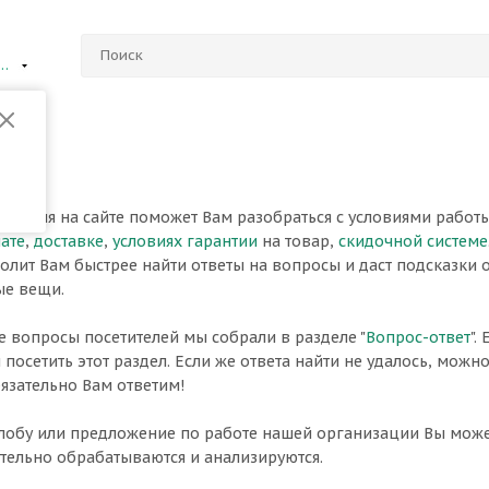
ий Новгород
мация на сайте поможет Вам разобраться с условиями работы
ате
,
доставке
,
условиях гарантии
на товар,
скидочной системе
лит Вам быстрее найти ответы на вопросы и даст подсказки о
ые вещи.
е вопросы посетителей мы собрали в разделе "
Вопрос-ответ
".
 посетить этот раздел. Если же ответа найти не удалось, можно
бязательно Вам ответим!
лобу или предложение по работе нашей организации Вы мож
ельно обрабатываются и анализируются.