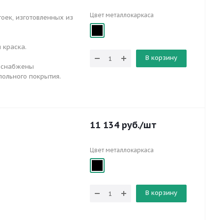
Цвет металлокаркаса
оек, изготовленных из
 краска.
В корзину
и снабжены
польного покрытия.
11 134
руб.
/шт
Цвет металлокаркаса
В корзину