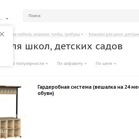
ий Новгород
Школьная мебель: вешалки, тумбы, трибуны
-
Вешалки для школ, детски
 для школ, детских садов
По популярности
По алфавиту
По цене
Гардеробная система (вешалка на 24 ме
обуви)