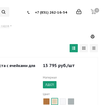
0
+7 (831) 262-16-54
х садов
13 795
руб.
/шт
ста с ячейками для
Материал
ЛДСП
Цвет