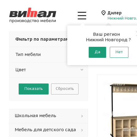
Дилер
Нижн
Ваш регион
Главная
-
Каталог
-
Фильтр по параметрам
Нижний Новгород ?
Вешалки
Да
Нет
Тип мебели
От производителя
Цвет
Сбросить
Школьная мебель
Мебель для детского сада