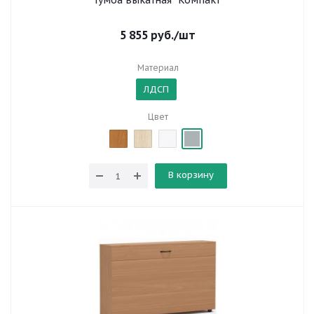
Тумба выкатная "Компакт"
5 855
руб.
/шт
Материал
ЛДСП
Цвет
В корзину