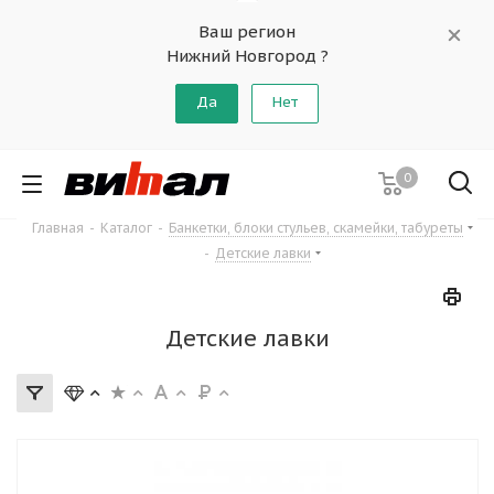
Ваш регион
Нижний Новгород ?
Да
Нет
0
Главная
-
Каталог
-
Банкетки, блоки стульев, скамейки, табуреты
-
Детские лавки
Детские лавки