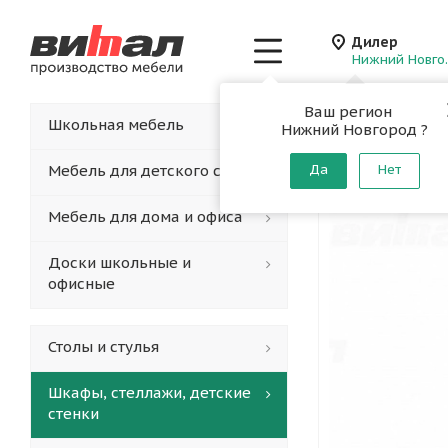
Дилер
Нижн
Ваш регион
Главная
-
Каталог
-
Школьная мебель
Нижний Новгород ?
Шкаф дл
Мебель для детского сада
Да
Нет
Мебель для дома и офиса
Доски школьные и
офисные
Столы и стулья
Шкафы, стеллажи, детские
стенки