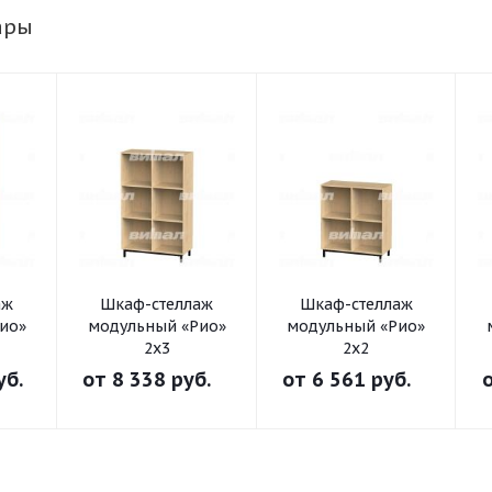
ары
аж
Шкаф-стеллаж
Шкаф-стеллаж
ио»
модульный «Рио»
модульный «Рио»
2х3
2х2
уб.
от
8 338 руб.
от
6 561 руб.