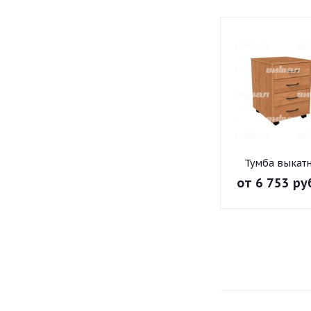
Тумба выкат
"Директор"
от
6 753 ру