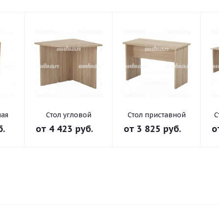
ная
Стол угловой
Стол приставной
С
"Директор"
"Директор"
б.
от
4 423 руб.
от
3 825 руб.
о