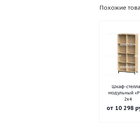
Похожие тов
Шкаф-стелл
модульный «Р
2х4
от
10 298 р