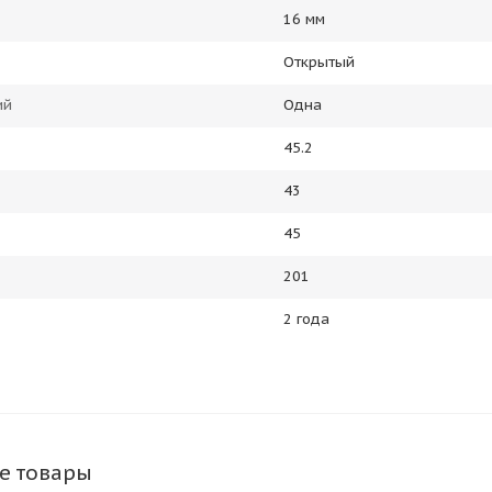
16 мм
Открытый
ий
Одна
45.2
43
45
201
2 года
е товары