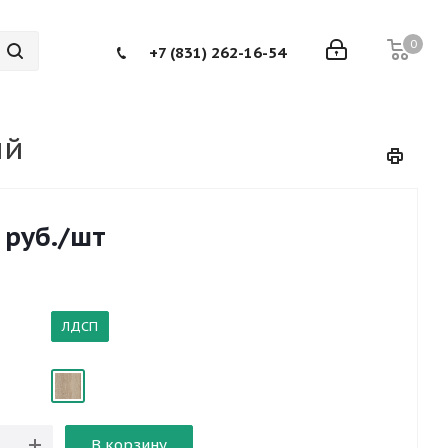
0
+7 (831) 262-16-54
ый
руб.
/шт
ЛДСП
В корзину