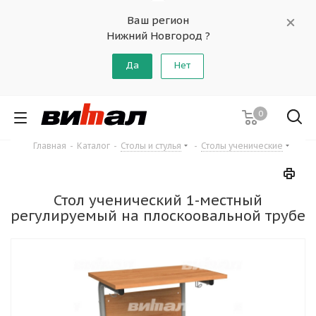
Ваш регион
Нижний Новгород ?
Да
Нет
0
Главная
-
Каталог
-
Столы и стулья
-
Столы ученические
Стол ученический 1-местный
регулируемый на плоскоовальной трубе