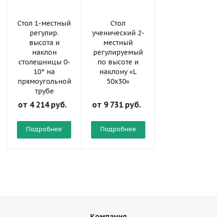
Стол 1-местный
Стол
Стол
регулир.
ученический 2-
ученический 2
высота и
местный
местный
наклон
регулируемый
регулируемый
столешницы 0-
по высоте и
по высоте «L
10° на
наклону «L
50x30»
прямоугольной
50x30»
трубе
от
4 214 руб.
от
9 731 руб.
от
8 323 руб.
Подробнее
Подробнее
Подробнее
Компания