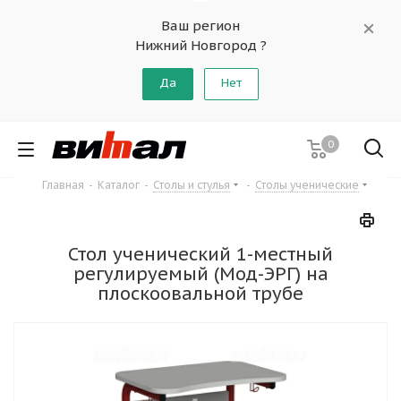
Ваш регион
Нижний Новгород ?
Да
Нет
0
Главная
-
Каталог
-
Столы и стулья
-
Столы ученические
Стол ученический 1-местный
регулируемый (Мод-ЭРГ) на
плоскоовальной трубе