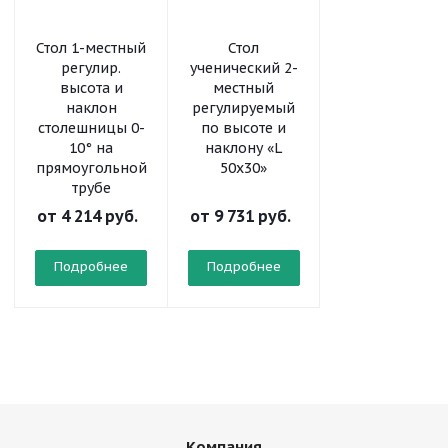
Стол 1-местный
Стол
Стол
регулир.
ученический 2-
ученический 2
высота и
местный
местный
наклон
регулируемый
регулируемый
столешницы 0-
по высоте и
по высоте «L
10° на
наклону «L
50x30»
прямоугольной
50x30»
трубе
от
4 214 руб.
от
9 731 руб.
от
8 323 руб.
Подробнее
Подробнее
Подробнее
Компания