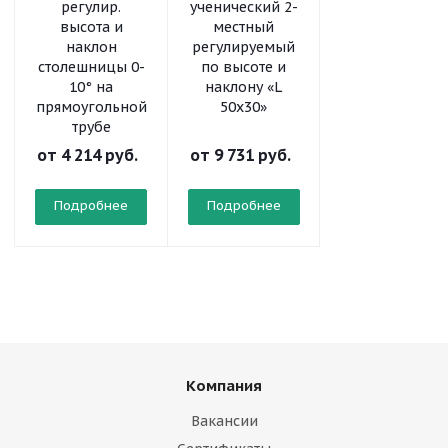
регулир.
ученический 2-
ученический 2
высота и
местный
местный
наклон
регулируемый
регулируемый
столешницы 0-
по высоте и
по высоте «L
10° на
наклону «L
50x30»
прямоугольной
50x30»
трубе
от
4 214 руб.
от
9 731 руб.
от
8 323 руб.
Подробнее
Подробнее
Подробнее
Компания
Вакансии