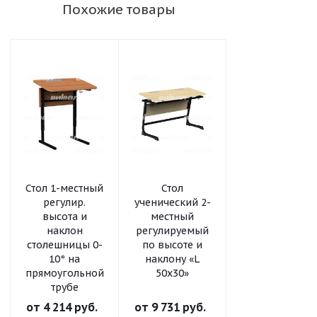
Похожие товары
Стол 1-местный
Стол
Стол
регулир.
ученический 2-
ученический 2
высота и
местный
местный
наклон
регулируемый
регулируемый
столешницы 0-
по высоте и
по высоте «L
10° на
наклону «L
50x30»
прямоугольной
50x30»
трубе
от
4 214 руб.
от
9 731 руб.
от
8 323 руб.