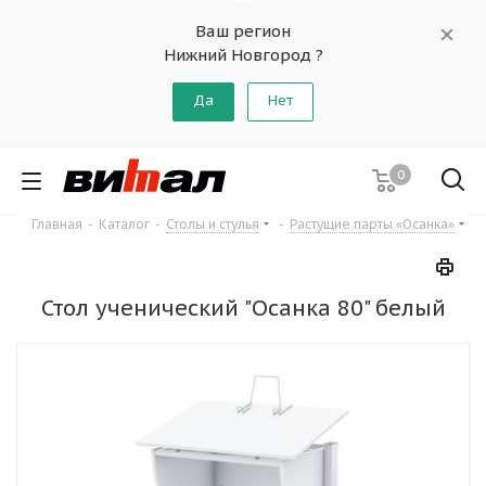
Ваш регион
Нижний Новгород ?
Да
Нет
0
Главная
-
Каталог
-
Столы и стулья
-
Растущие парты «Осанка»
Стол ученический "Осанка 80" белый