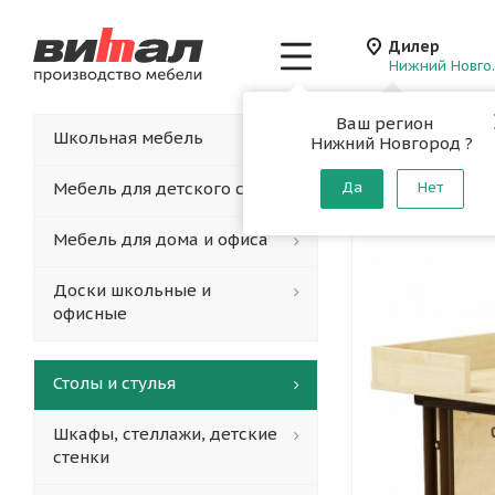
Дилер
Нижн
Ваш регион
Главная
-
Каталог
-
Школьная мебель
Нижний Новгород ?
Стол ла
Мебель для детского сада
Да
Нет
Мебель для дома и офиса
Доски школьные и
офисные
Столы и стулья
Шкафы, стеллажи, детские
стенки