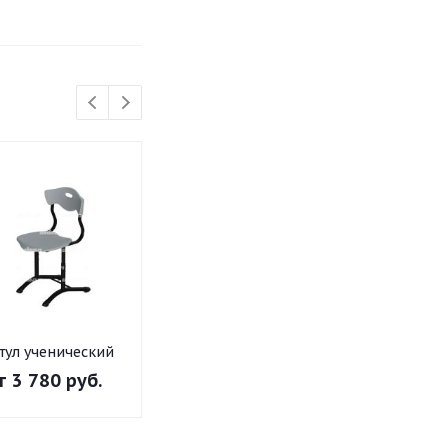
тул ученический
Стул ученический
Стул учениче
регулируемый
регулируемый
регулируем
т
3 780 руб.
от
4 601 руб.
от
4 175 ру
«Стендап» на
«Сигма» на
«Эргономика
круглой трубе
плоскоовальной
плоскооваль
трубе Пластик
трубе Пласт