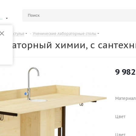
ий Новгород
Столы и стулья
-
Ученические лабораторные столы
бораторный химии, с сантехн
9 982
Материал
Цвет
Цвет