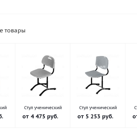
е товары
кий
Стул ученический
Стул ученический
С
 «L
регулируемый
регулируемый
б.
от
4 475 руб.
от
5 253 руб.
о
«Спейс» на круглой
«Призма» на
ной
трубе
круглой трубе