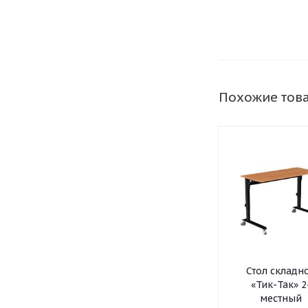
Похожие тов
Стол складн
«Тик-Так» 2
местный