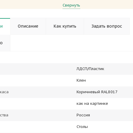
Свернуть
ки
Описание
Как купить
Задать вопрос
но
ЛДСП/Пластик
Клен
каса
Коричневый RAL8017
как на картинке
ства
Россия
Столы