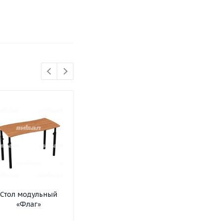
Стол модульный
Стол модульный
Стол модул
«Флаг»
Облако
Трапеци