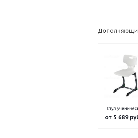
Дополняющи
Стул ученичес
регулируемый
от
5 689 ру
40x20» на
плоскооваль
трубе