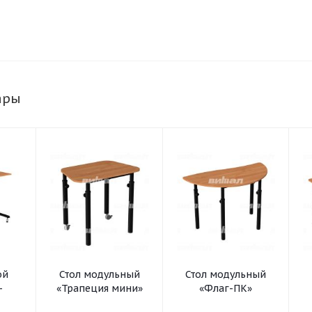
ары
ой
Стол модульный
Стол модульный
-
«Трапеция мини»
«Флаг-ПК»