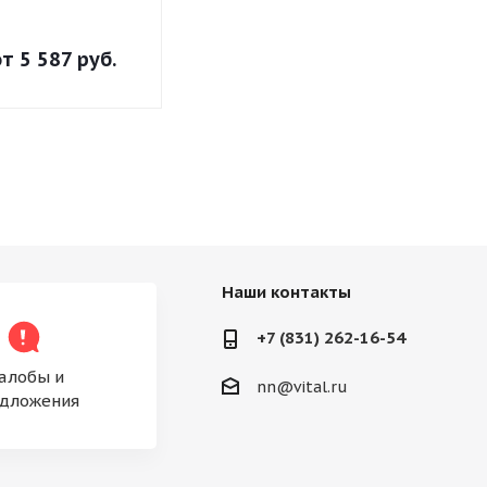
от
5 587 руб.
от
5 211 руб.
от
5 850 р
Наши контакты
+7 (831) 262-16-54
алобы и
nn@vital.ru
дложения