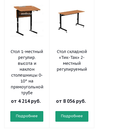
Стол 1-местный
Стол складной
Шкаф-стеллаж
регулир.
«Тик-Так» 2-
модульный
высота и
местный
«Рио» 2х4
наклон
регулируемый
столешницы 0-
10° на
прямоугольной
трубе
от
4 214 руб.
от
8 056 руб.
от
10 298 руб
Подробнее
Подробнее
Подробнее