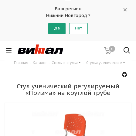
Ваш регион
Нижний Новгород ?
Да
Нет
0
Главная
-
Каталог
-
Столы и стулья
-
Стулья ученические
Стул ученический регулируемый
«Призма» на круглой трубе