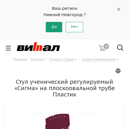
Ваш регион
Нижний Новгород ?
Да
Нет
0
Главная
-
Каталог
-
Столы и стулья
-
Стулья ученические
Стул ученический регулируемый
«Сигма» на плоскоовальной трубе
Пластик