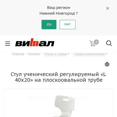
Ваш регион
Нижний Новгород ?
Да
Нет
0
Главная
-
Каталог
-
Столы и стулья
-
Стулья ученические
Стул ученический регулируемый «L
40x20» на плоскоовальной трубе