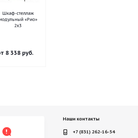
Шкаф-стеллаж
Шкаф-стеллаж
Шкаф-стел
модульный «Рио»
модульный «Рио»
модульный 
2х3
2х2
2х1
от
8 338 руб.
от
6 561 руб.
от
4 781 р
Наши контакты
+7 (831) 262-16-54