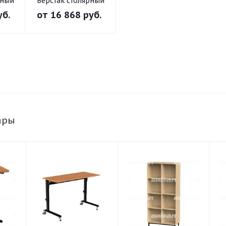
рный
Верстак столярный
уб.
от
16 868 руб.
ары