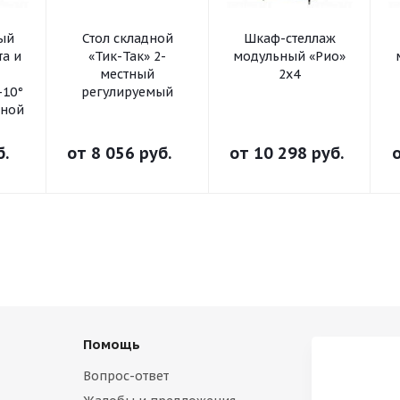
ный
Стол складной
Шкаф-стеллаж
та и
«Тик-Так» 2-
модульный «Рио»
местный
2х4
-10°
регулируемый
ьной
б.
от
8 056 руб.
от
10 298 руб.
Помощь
Вопрос-ответ