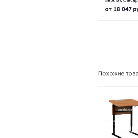
Верстак слеса
от
18 047 р
Похожие тов