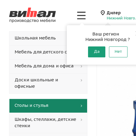
Дилер
Нижн
Ваш регион
Главная
-
Каталог
-
Школьная мебель
Нижний Новгород ?
Тиски
Мебель для детского сада
Да
Нет
Мебель для дома и офиса
Доски школьные и
офисные
Столы и стулья
Шкафы, стеллажи, детские
стенки