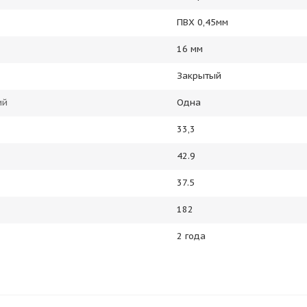
ПВХ 0,45мм
16 мм
Закрытый
ий
Одна
33,3
42.9
37.5
182
2 года