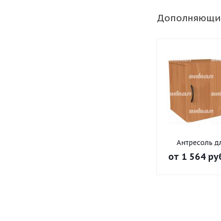
Дополняющи
Антресоль д
шкафа узко
от
1 564 ру
Эконом