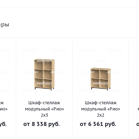
ары
аж
Шкаф-стеллаж
Шкаф-стеллаж
ио»
модульный «Рио»
модульный «Рио»
2х3
2х2
уб.
от
8 338 руб.
от
6 561 руб.