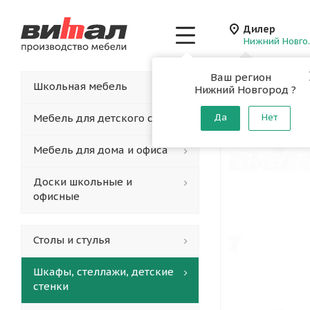
Дилер
Нижн
Ваш регион
Главная
-
Каталог
-
Школьная мебель
Нижний Новгород ?
Шкаф уз
Мебель для детского сада
Да
Нет
Мебель для дома и офиса
Доски школьные и
офисные
Столы и стулья
Шкафы, стеллажи, детские
стенки