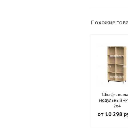
Похожие тов
Шкаф-стелл
модульный «Р
2х4
от
10 298 р