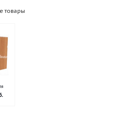
е товары
ля
го
б.