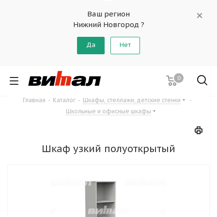
Ваш регион
Нижний Новгород ?
Да
Нет
0
Главная
-
Каталог
-
Шкафы, стеллажи, детские стенки
-
Школьные и офисные шкафы
Шкаф узкий полуоткрытый