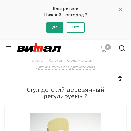
Ваш регион
Нижний Новгород ?
Да
Нет
0
Главная
-
Каталог
-
Столы и стулья
-
Детские стулья для детского сада
Стул детский деревянный
регулируемый