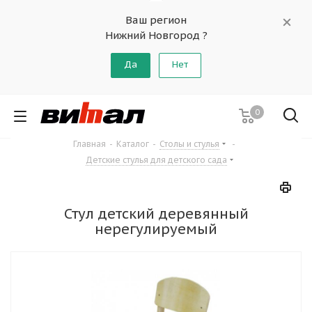
Ваш регион
Нижний Новгород ?
Да
Нет
0
Главная
-
Каталог
-
Столы и стулья
-
Детские стулья для детского сада
Стул детский деревянный
нерегулируемый