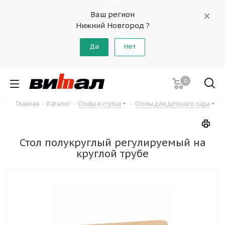
Ваш регион
Нижний Новгород ?
Да
Нет
0
Главная
-
Каталог
-
Столы и стулья
-
Столы для детского сада
Стол полукруглый регулируемый на
круглой трубе