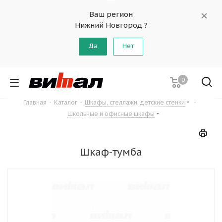
Ваш регион
Нижний Новгород ?
Да
Нет
0
Главная
-
Каталог
-
Шкафы, стеллажи, детские стенки
-
Школьные и офисные шкафы
Шкаф-тумба