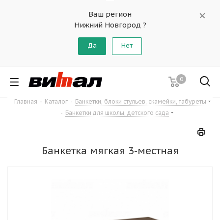
Ваш регион
Нижний Новгород ?
Да
Нет
0
Главная
-
Каталог
-
Банкетки, блоки стульев, скамейки, табуреты
-
Банкетки для школы, детского сада
Банкетка мягкая 3-местная