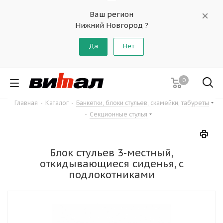
Ваш регион
Нижний Новгород ?
Да
Нет
0
Главная
-
Каталог
-
Банкетки, блоки стульев, скамейки, табуреты
-
Секционные стулья
Блок стульев 3-местный,
откидывающиеся сиденья, с
подлокотниками