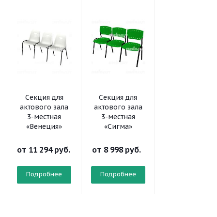
Секция для
Секция для
Блок стульев 3
актового зала
актового зала
местный,
3-местная
3-местная
откидывающие
«Венеция»
«Сигма»
сиденья, с
подлокотника
от
11 294 руб.
от
8 998 руб.
от
9 540 руб.
Подробнее
Подробнее
Подробнее