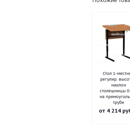
Похожие тов
Стол 1-мест
регулир. высо
наклон
столешницы 0
на прямоугол
трубе
от
4 214 ру