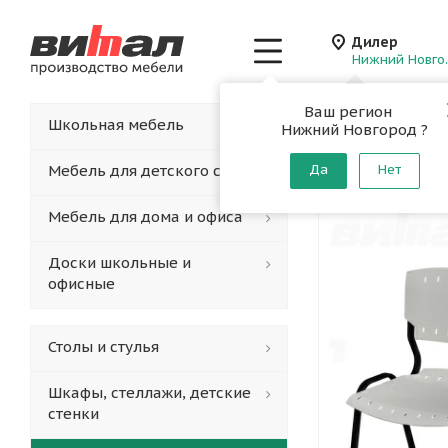
Дилер
Нижн
Ваш регион
Главная
-
Каталог
-
Школьная мебель
Нижний Новгород ?
Секция 
Мебель для детского сада
Да
Нет
Мебель для дома и офиса
Доски школьные и
офисные
Столы и стулья
Шкафы, стеллажи, детские
стенки