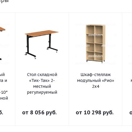
ары
ный
Стол складной
Шкаф-стеллаж
та и
«Тик-Так» 2-
модульный «Рио»
местный
2х4
-10°
регулируемый
ьной
б.
от
8 056 руб.
от
10 298 руб.