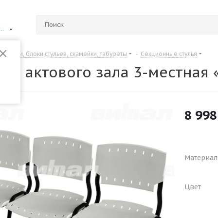
ий Новгород
Банкетки, блоки стульев, скамейки, табуреты
-
Секционные стулья
для актового зала 3-местная 
8 998
Материал
Цвет