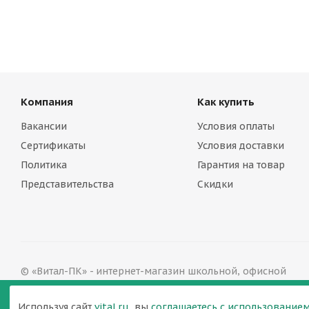
Компания
Как купить
Вакансии
Условия оплаты
Сертификаты
Условия доставки
Политика
Гарантия на товар
Представительства
Скидки
© «Витал-ПК» - интернет-магазин школьной, офисной
мебели в Нижнем Новгороде, 2002—2026
Версия для печати
Используя сайт
vital.ru
, вы
соглашаетесь с использованием