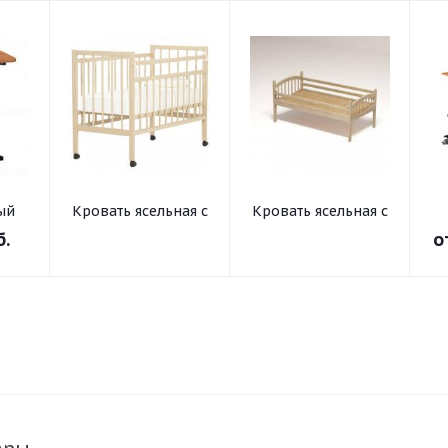
ый
Кровать ясельная с
Кровать ясельная с
та и
регулируемым
регулируемым
б.
о
бортом (на
бортом
-10°
колесах)
ьной