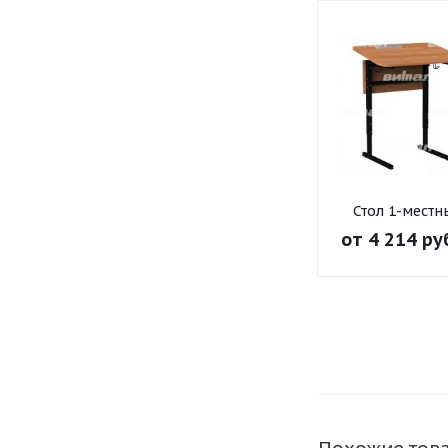
Стол 1-местн
регулир. высо
от
4 214 ру
наклон
столешницы 0
на прямоугол
трубе