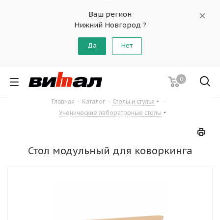
Ваш регион
Нижний Новгород ?
Да
Нет
0
Главная
-
Каталог
-
Столы и стулья
-
Ученические лабораторные столы
Стол модульный для коворкинга