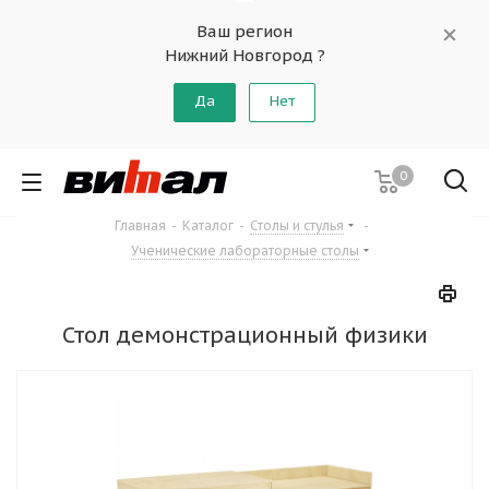
Ваш регион
Нижний Новгород ?
Да
Нет
0
Главная
-
Каталог
-
Столы и стулья
-
Ученические лабораторные столы
Стол демонстрационный физики