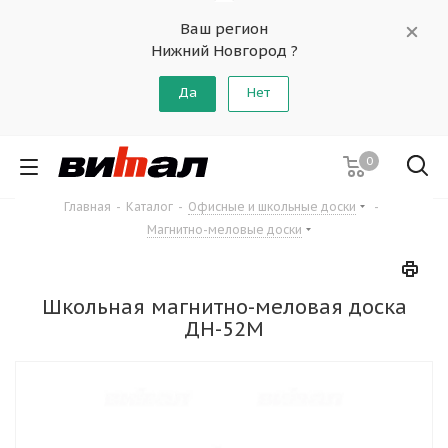
Ваш регион
Нижний Новгород ?
Да
Нет
0
Главная
-
Каталог
-
Офисные и школьные доски
-
Магнитно-меловые доски
Школьная магнитно-меловая доска
ДН-52М