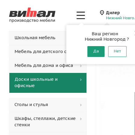
Дилер
Нижн
Ваш регион
Главная
-
Каталог
-
Школьная мебель
Нижний Новгород ?
Школьна
Мебель для детского сада
Да
Нет
Мебель для дома и офиса
Доски школьные и
офисные
Столы и стулья
Шкафы, стеллажи, детские
стенки