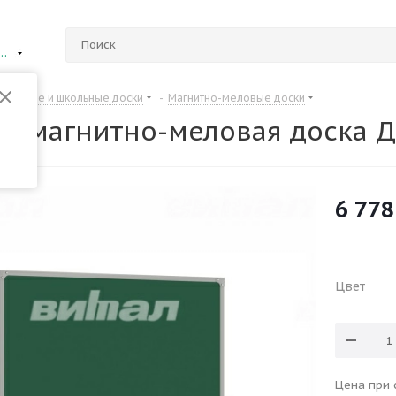
ий Новгород
Офисные и школьные доски
-
Магнитно-меловые доски
я магнитно-меловая доска 
6 778
Цвет
Цена при 