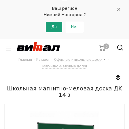
Ваш регион
Нижний Новгород ?
Да
Нет
0
Главная
-
Каталог
-
Офисные и школьные доски
-
Магнитно-меловые доски
Школьная магнитно-меловая доска ДК
14 з