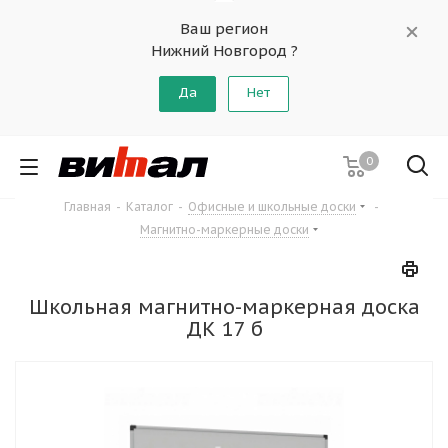
Ваш регион
Нижний Новгород ?
Да
Нет
0
Главная
-
Каталог
-
Офисные и школьные доски
-
Магнитно-маркерные доски
Школьная магнитно-маркерная доска
ДК 17 б