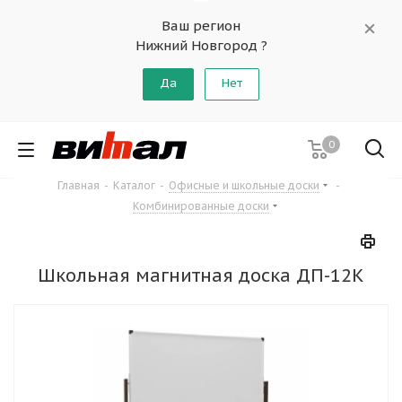
Ваш регион
Нижний Новгород ?
Да
Нет
0
Главная
-
Каталог
-
Офисные и школьные доски
-
Комбинированные доски
Школьная магнитная доска ДП-12К