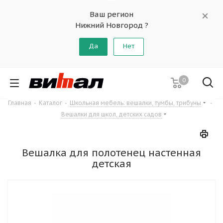
Ваш регион
Нижний Новгород ?
Да
Нет
0
Главная
-
Каталог
-
Школьная мебель: вешалки, тумбы, трибуны
-
Вешалки для школ, детских садов
Вешалка для полотенец настенная
детская