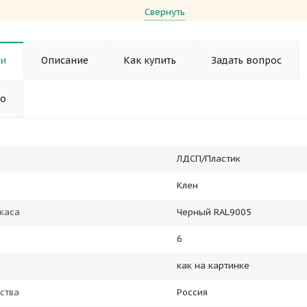
Свернуть
ки
Описание
Как купить
Задать вопрос
но
ЛДСП/Пластик
Клен
каса
Черный RAL9005
6
как на картинке
ства
Россия