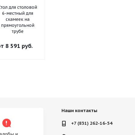
Стол для столовой
Стол для столовой
Стол 4-местн
6-местный для
4-местный для
табуретов
скамеек на
скамеек на
прямоугол
прямоугольной
прямоугольной
трубе
трубе
трубе
от
8 591 руб.
от
7 543 руб.
от
5 789 р
Наши контакты
+7 (831) 262-16-54
алобы и