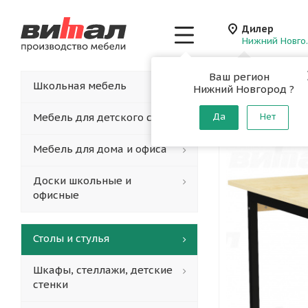
Дилер
Нижн
Ваш регион
Главная
-
Каталог
-
Школьная мебель
Нижний Новгород ?
Стол 4-
Мебель для детского сада
Да
Нет
Мебель для дома и офиса
Доски школьные и
офисные
Столы и стулья
Шкафы, стеллажи, детские
стенки