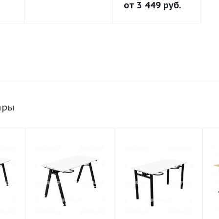
полумягкий на
от
3 449 руб.
круглой трубе
ары