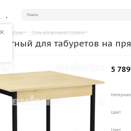
ий Новгород
Столы и стулья
-
Столы для школьной столовой
местный для табуретов на пр
5 789
Материал
Цвет
Цвет