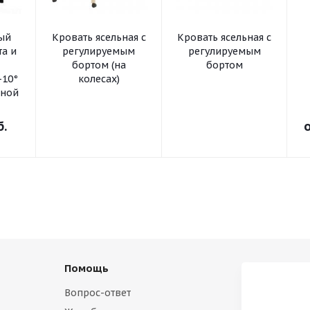
ный
Кровать ясельная с
Кровать ясельная с
та и
регулируемым
регулируемым
бортом (на
бортом
-10°
колесах)
ьной
б.
Помощь
Вопрос-ответ