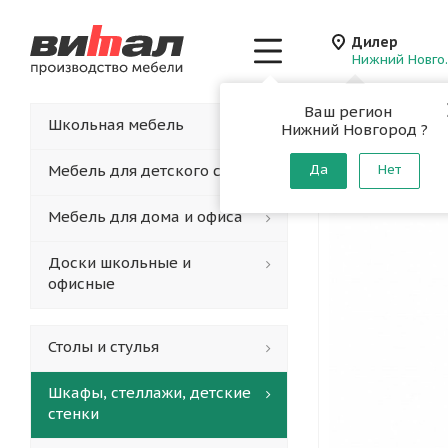
Дилер
Нижн
Ваш регион
Главная
-
Каталог
-
Школьная мебель
Нижний Новгород ?
Стеллаж
Мебель для детского сада
Да
Нет
Мебель для дома и офиса
Доски школьные и
офисные
Столы и стулья
Шкафы, стеллажи, детские
стенки