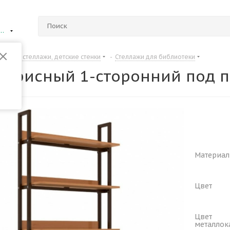
ий Новгород
Шкафы, стеллажи, детские стенки
-
Стеллажи для библиотеки
 офисный 1-сторонний под п
Материал
Цвет
Цвет
металлок