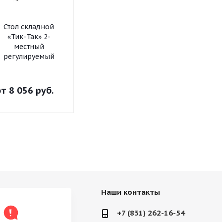
Стол складной
Шкаф-стеллаж
Шкаф-стел
«Тик-Так» 2-
модульный «Рио»
модульный 
местный
2х4
2х3
регулируемый
от
8 056 руб.
от
10 298 руб.
от
8 338 р
Наши контакты
+7 (831) 262-16-54