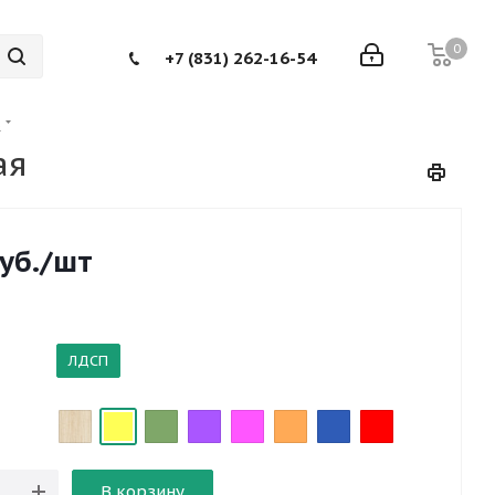
0
+7 (831) 262-16-54
а
ая
уб.
/шт
ЛДСП
В корзину