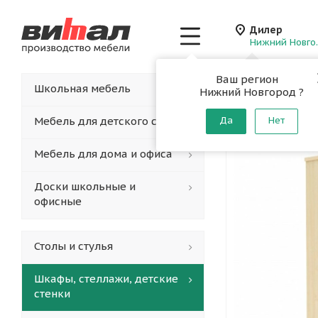
Дилер
Нижн
Ваш регион
Главная
-
Каталог
-
Школьная мебель
Нижний Новгород ?
Дверь д
Мебель для детского сада
Да
Нет
Мебель для дома и офиса
Доски школьные и
офисные
Столы и стулья
Шкафы, стеллажи, детские
стенки