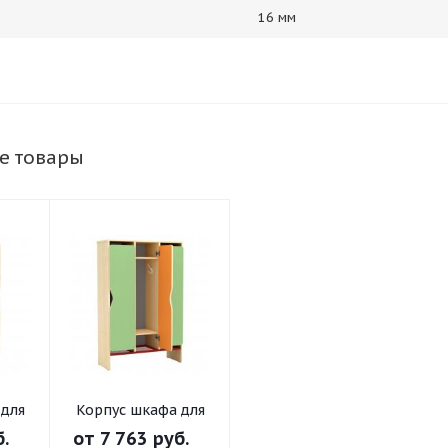
16 мм
е товары
 для
Корпус шкафа для
х
одежды 3-х
б.
от
7 763 руб.