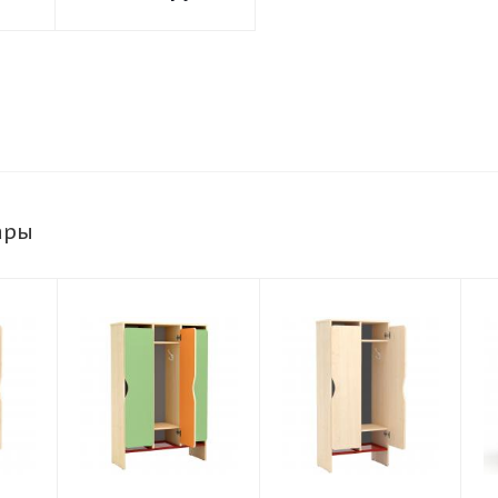
й
секционный
ары