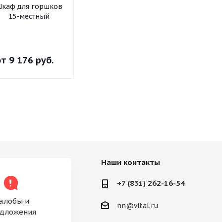
каф для горшков
Секция 1-но
Секция 2-х я
15-местный
ярусная приставная
с выкатн
для стенки
ящиком для 
"Антошка"
"Антошк
от
9 176 руб.
от
2 171 руб.
от
5 480 р
Наши контакты
+7 (831) 262-16-54
алобы и
nn@vital.ru
дложения