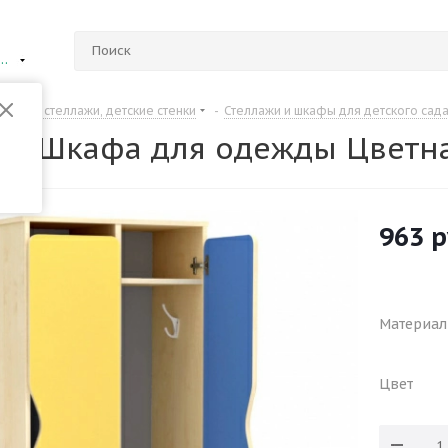
ий Новгород
Шкафы, стеллажи, детские стенки
-
Стеллажи и шкафы для детского сад
ля Шкафа для одежды Цветн
963
р
Материал
Цвет