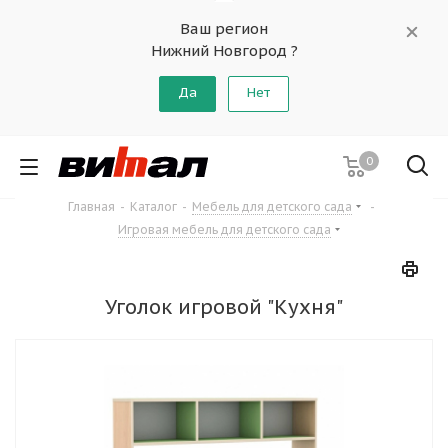
Ваш регион
Нижний Новгород ?
Да
Нет
0
Главная
-
Каталог
-
Мебель для детского сада
-
Игровая мебель для детского сада
Уголок игровой "Кухня"