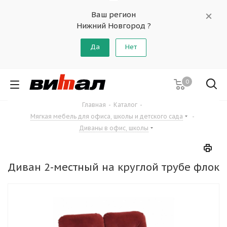
Ваш регион
Нижний Новгород ?
Да
Нет
0
Главная
-
Каталог
-
Мягкая мебель для офиса, школы и детского сада
-
Диваны в офис, школы
Диван 2-местный на круглой трубе флок