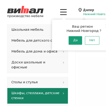
Дилер
Нижн
Ваш регион
Главная
-
Каталог
-
Школьная мебель
Нижний Новгород ?
Корпус 
мест
Мебель для детского сада
Да
Нет
Мебель для дома и офиса
Доски школьные и
офисные
Столы и стулья
Шкафы, стеллажи, детские
стенки