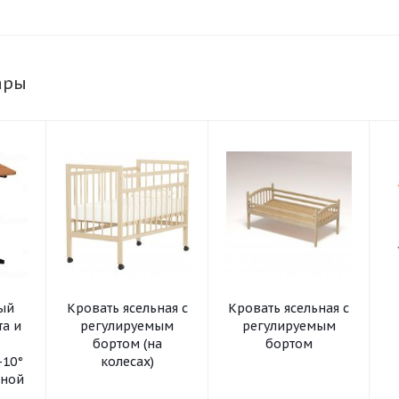
ары
ный
Кровать ясельная с
Кровать ясельная с
та и
регулируемым
регулируемым
бортом (на
бортом
-10°
колесах)
ьной