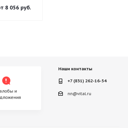
от
8 056 руб.
от
10 298 руб.
от
8 338 р
Наши контакты
+7 (831) 262-16-54
алобы и
nn@vital.ru
дложения