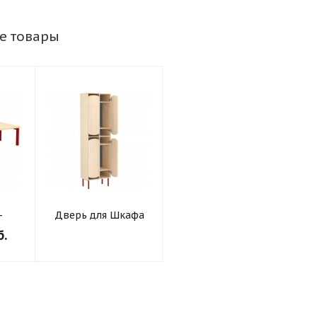
е товары
-
Дверь для Шкафа
кого
для одежды
б.
ясельного Цветная