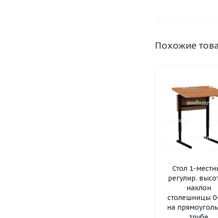
Похожие тов
Стол 1-мест
регулир. высо
наклон
столешницы 0
на прямоугол
трубе