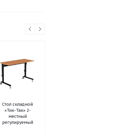
Стол складной
Шкаф-стеллаж
Шкаф-стел
«Тик-Так» 2-
модульный «Рио»
модульный 
местный
2х4
2х3
регулируемый