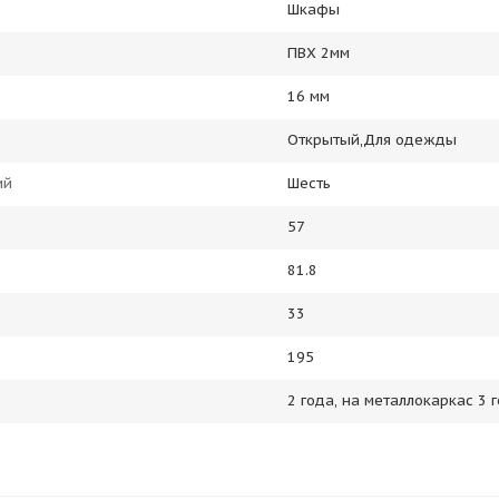
Шкафы
ПВХ 2мм
16 мм
Открытый,Для одежды
ий
Шесть
57
81.8
33
195
2 года, на металлокаркас 3 