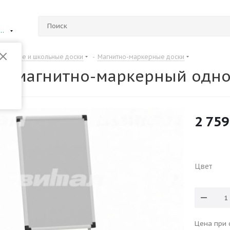
ий Новгород
Офисные и школьные доски
-
Магнитно-маркерные доски
т магнитно-маркерный одно
2 759
Цвет
Цена при 