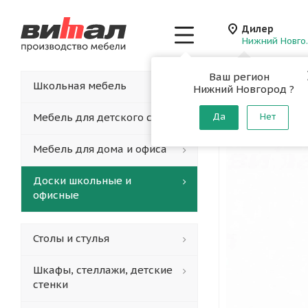
Дилер
Нижн
Ваш регион
Главная
-
Каталог
-
Школьная мебель
Нижний Новгород ?
Мольбер
Мебель для детского сада
Да
Нет
Мебель для дома и офиса
Доски школьные и
офисные
Столы и стулья
Шкафы, стеллажи, детские
стенки